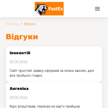
/
Головна
Вiдгуки
Вiдгуки
Інокентій
30.05.2026
Сайт простий, заявку оформив за кілька хвилин, далі
все пройшло гладко.
Ангеліна
28.05.2026
Курс влаштував, переказ на карту прийшов