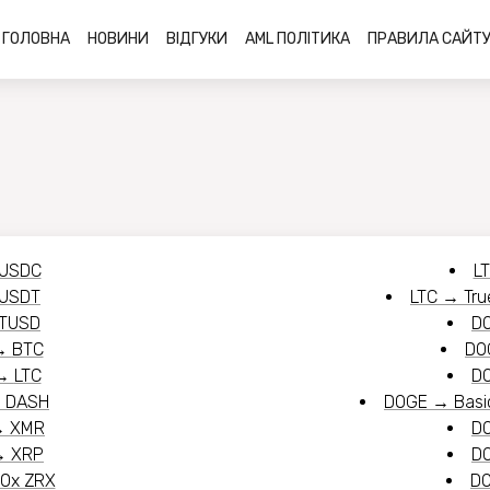
ГОЛОВНА
НОВИНИ
ВІДГУКИ
AML ПОЛІТИКА
ПРАВИЛА САЙТ
USDC
L
USDT
LTC
→
Tr
TUSD
D
→
BTC
DO
→
LTC
D
→
DASH
DOGE
→
Basi
→
XMR
D
→
XRP
D
0x ZRX
D