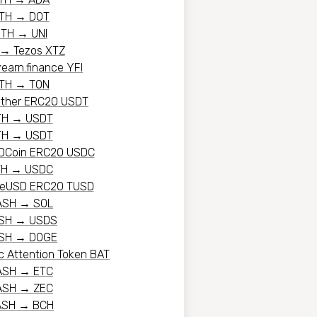
TH
→
DOT
ETH
→
UNI
→
Tezos XTZ
yearn.finance YFI
TH
→
TON
ether ERC20 USDT
TH
→
USDT
TH
→
USDT
DCoin ERC20 USDC
TH
→
USDC
ueUSD ERC20 TUSD
ASH
→
SOL
SH
→
USDS
SH
→
DOGE
c Attention Token BAT
ASH
→
ETC
ASH
→
ZEC
ASH
→
BCH