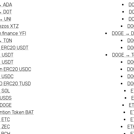
→
ADA
D
→
DOT
D
→
UNI
D
ezos XTZ
DO
.finance YFI
DOGE
→
D
→
TON
DO
r ERC20 USDT
DO
→
USDT
DOGE
→
T
→
USDT
DO
n ERC20 USDC
DO
→
USDC
DO
D ERC20 TUSD
DO
→
SOL
E
USDS
E
DOGE
E
ention Token BAT
E
→
ETC
E
→
ZEC
ET
→
BCH
E