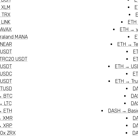
→
XLM
E
→
TRX
→
LINK
ETH
AVAX
ETH
→
raland MANA
E
NEAR
ETH
→
T
USDT
E
 TRC20 USDT
E
USDT
ETH
→
US
USDC
E
USDT
ETH
→
Tr
TUSD
D
→
BTC
DA
→
LTC
DA
→
ETH
DASH
→
Basi
→
XMR
D
→
XRP
D
0x ZRX
D