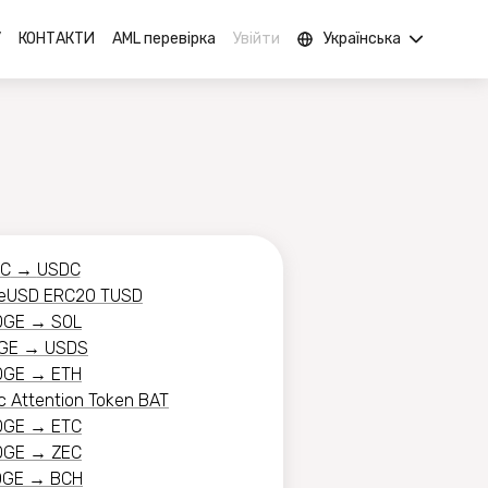
У
КОНТАКТИ
AML перевірка
Увійти
Українська
TC
→
USDC
ueUSD ERC20 TUSD
OGE
→
SOL
GE
→
USDS
OGE
→
ETH
c Attention Token BAT
OGE
→
ETC
OGE
→
ZEC
OGE
→
BCH