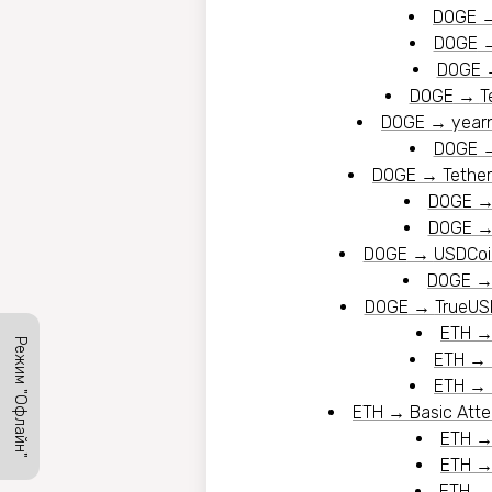
DOGE
DOGE
DOGE
DOGE
→
T
DOGE
→
yearn
DOGE
DOGE
→
Tethe
DOGE
DOGE
DOGE
→
USDCoi
DOGE
DOGE
→
TrueUS
ETH
Режим "Офлайн"
ETH
→
ETH
→
ETH
→
Basic Att
ETH
ETH
ETH