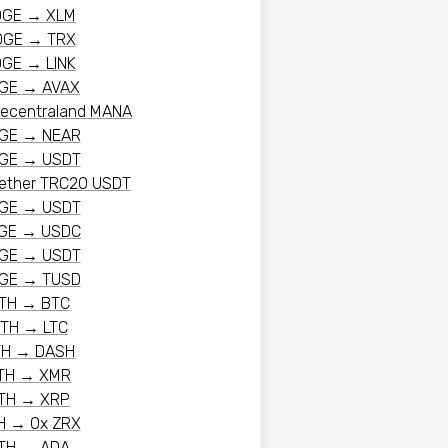
OGE
→
XLM
OGE
→
TRX
OGE
→
LINK
GE
→
AVAX
ecentraland MANA
GE
→
NEAR
GE
→
USDT
ether TRC20 USDT
GE
→
USDT
GE
→
USDC
GE
→
USDT
GE
→
TUSD
TH
→
BTC
TH
→
LTC
TH
→
DASH
TH
→
XMR
TH
→
XRP
H
→
0x ZRX
TH
→
ADA