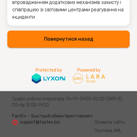
впровадженням додаткових механізмів захисту і
співпрацею зі світовими центрами реагування на
інциденти.
Повернутися назад
Protected by
Powered by
Графік роботи оператора: Пн-Пт 09.00–22.00 (GMT+3)
Сб-Нд 10.00–19.00
FastEx — Быстрый обмен Криптовалют
support@fastex.biz
Правила сайту
Політика AML