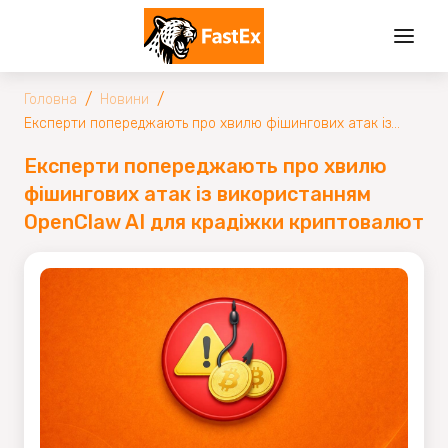
/
/
Головна
Новини
Експерти попереджають про хвилю фішингових атак із
використанням OpenClaw AI для крадіжки криптовалют
Експерти попереджають про хвилю
фішингових атак із використанням
OpenClaw AI для крадіжки криптовалют