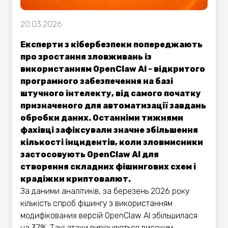
20.03.2026
Експерти з кібербезпеки попереджають
про зростання зловживань із
використанням OpenClaw AI - відкритого
програмного забезпечення на базі
штучного інтелекту, від самого початку
призначеного для автоматизації завдань
обробки даних. Останніми тижнями
фахівці зафіксували значне збільшення
кількості інцидентів, коли зловмисники
застосовують OpenClaw AI для
створення складних фішингових схем і
крадіжки криптовалют.
За даними аналітиків, за березень 2026 року
кількість спроб фішингу з використанням
модифікованих версій OpenClaw AI збільшилася
на 37%. Такі атаки вирізняються високим