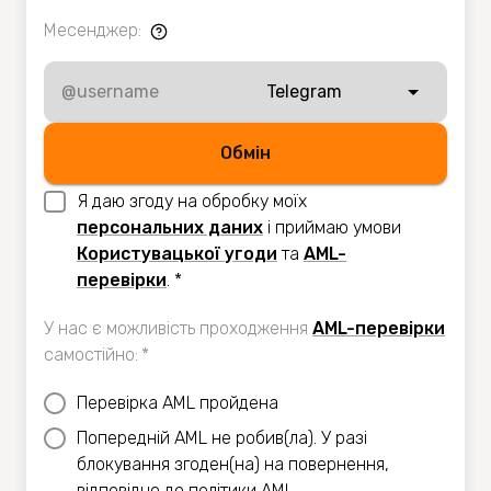
Месенджер
:
Telegram
Обмiн
Я даю згоду на обробку моїх
персональних даних
i приймаю умови
Користувацької угоди
та
AML-
перевiрки
.
*
У нас є можливість проходження
AML-перевірки
самостійно
:
*
Перевірка AML пройдена
Попередній AML не робив(ла). У разі
блокування згоден(на) на повернення,
відповідно до політики AML