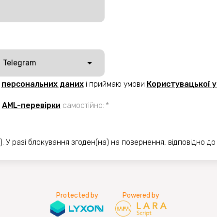
Telegram
х
персональних даних
i приймаю умови
Користувацької 
я
AML-перевірки
самостійно
:
*
. У разі блокування згоден(на) на повернення, відповідно до
Protected by
Powered by