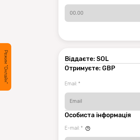
Режим "Онлайн"
Віддаєте: SOL
Отримуєте: GBP
Email
:
*
Особиста інформація
E-mail
:
*