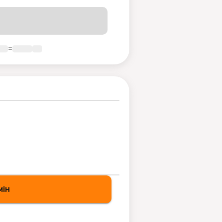
=
мiн