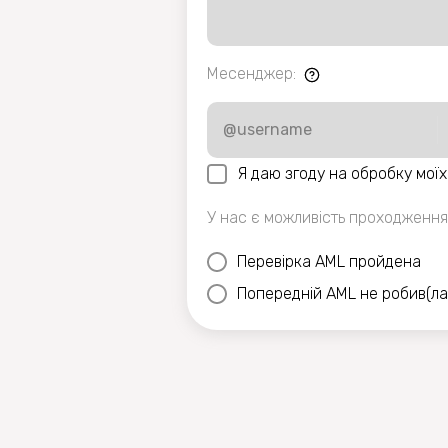
Месенджер
:
Я даю згоду на обробку мої
У нас є можливість проходженн
Перевірка AML пройдена
Попередній AML не робив(ла)