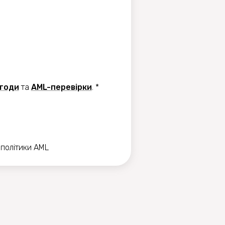
угоди
та
AML-перевiрки
.
*
 політики AML