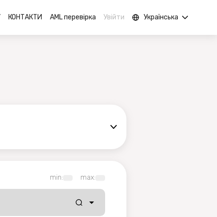
У
КОНТАКТИ
AML перевірка
Увійти
Українська
min:
max: