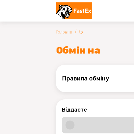
/
Головна
to
Обмін на
Правила обмiну
Віддаєте