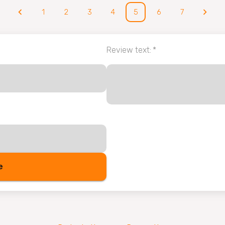
1
2
3
4
5
6
7
Review text
:
*
e